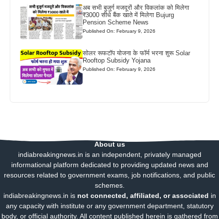
अब सभी बुजुर्ग मजदूरों और विकलांक को मिलेगा
₹3000 सीधे बैंक खाते में मिलेगा Bujurg
Pension Scheme News
Published On: February 9, 2026
सोलर रूफटॉप योजना के फॉर्म भरना शुरू Solar
Rooftop Subsidy Yojana
Published On: February 9, 2026
About us
indiabreakingnews.in is an independent, privately managed
informational platform dedicated to providing updated news and
resources related to government exams, job notifications, and public
schemes.
indiabreakingnews.in is
not connected, affiliated, or associated
in
any capacity with institute or any government department, statutory
body, or official authority. All content published herein is gathered from