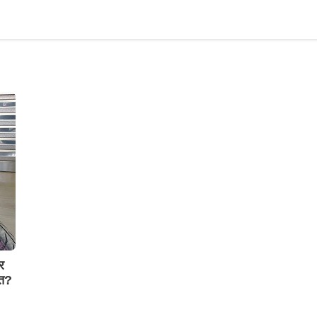
र
मत?