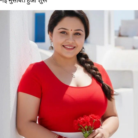
नई मुसीबत हुआ शुरू